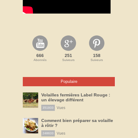
666
251
158
Abonnés
Suiveurs
Suiveurs
Populaire
Volailles fermières Label Rouge :
un élevage différent
Vues
351933
Comment bien préparer sa volaille
à rôtir ?
Vues
248633