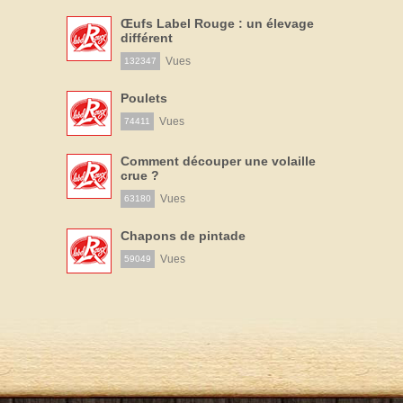
Œufs Label Rouge : un élevage
différent
Vues
132347
Poulets
Vues
74411
Comment découper une volaille
crue ?
Vues
63180
Chapons de pintade
Vues
59049