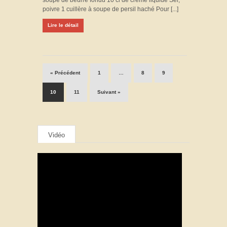
soupe de beurre fondu 10 cl de crème liquide Sel,
poivre 1 cuillère à soupe de persil haché Pour [...]
Lire le détail
« Précédent
1
…
8
9
10
11
Suivant »
Vidéo