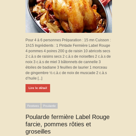
Pour 4 à 6 personnes Préparation : 15 mn Cuisson :
1h15 Ingrédients : 1 Pintade Fermière Label Rouge
4 pommes 4 poires 200 g de raisin 10 abricots secs
2 c.à.s de raisins secs 2 c.à.s de noisettes 2 c.à.s de
noix 3 c.à.s de miel 3 bâtonnets de cannelle 3
étoiles de badiane 3 feuilles de laurier 1 morceau
de gingembre ½ c.à.c de noix de muscade 2 c.à.s
d’huile [...]
Lire le détail
Festives
Poularde
Poularde fermière Label Rouge
farcie, pommes rôties et
groseilles