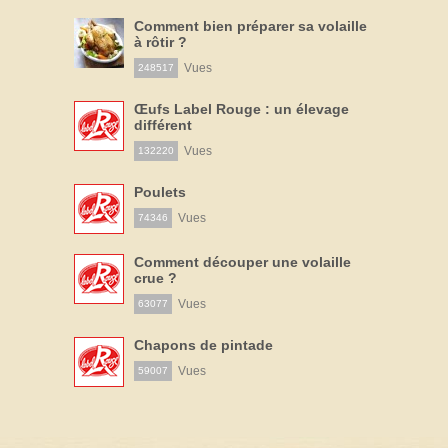
Comment bien préparer sa volaille
à rôtir ?
Vues
248517
Œufs Label Rouge : un élevage
différent
Vues
132220
Poulets
Vues
74346
Comment découper une volaille
crue ?
Vues
63077
Chapons de pintade
Vues
59007