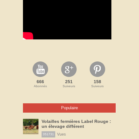
666
251
158
Abonnés
Suiveurs
Suiveurs
Populaire
Volailles fermières Label Rouge :
un élevage différent
Vues
351731