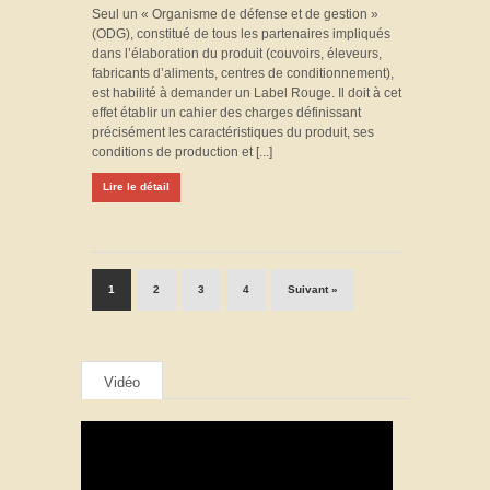
Seul un « Organisme de défense et de gestion »
(ODG), constitué de tous les partenaires impliqués
dans l’élaboration du produit (couvoirs, éleveurs,
fabricants d’aliments, centres de conditionnement),
est habilité à demander un Label Rouge. Il doit à cet
effet établir un cahier des charges définissant
précisément les caractéristiques du produit, ses
conditions de production et [...]
Lire le détail
1
2
3
4
Suivant »
Vidéo