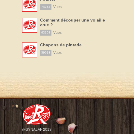
Vues
74363
Comment découper une volaille
crue ?
Vues
63108
Chapons de pintade
Vues
59018
@SYNALAF 2013