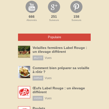
666
251
158
Abonnés
Suiveurs
Suiveurs
Populaire
Volailles fermières Label Rouge :
un élevage différent
Vues
351777
Comment bien préparer sa volaille
à rôtir ?
Vues
248542
Œufs Label Rouge : un élevage
différent
Vues
132261
Poulets