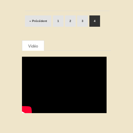
« Précédent
1
2
3
4
Vidéo