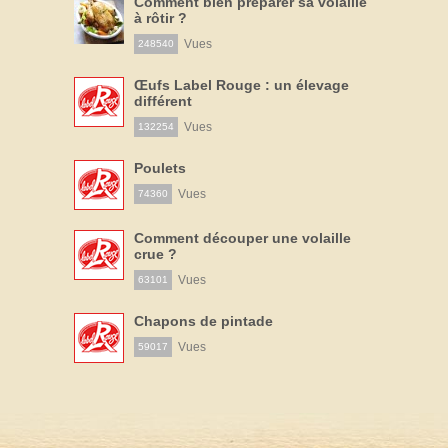
Comment bien préparer sa volaille
à rôtir ?
Vues
248540
Œufs Label Rouge : un élevage
différent
Vues
132254
Poulets
Vues
74360
Comment découper une volaille
crue ?
Vues
63101
Chapons de pintade
Vues
59017