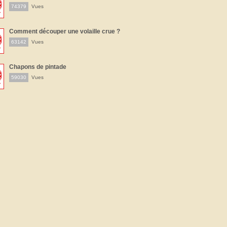
74379
Vues
Comment découper une volaille crue ?
63142
Vues
Chapons de pintade
59030
Vues