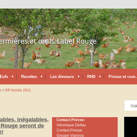
Œufs
Recettes
Les éleveurs
RHD
Presse et com.
e
>
DP Année 2011
Vid
ables, inégalables,
Contact Presse:
l Rouge seront de
Véronique Delfau
Contact Presse:
e!
Groupe Vianova