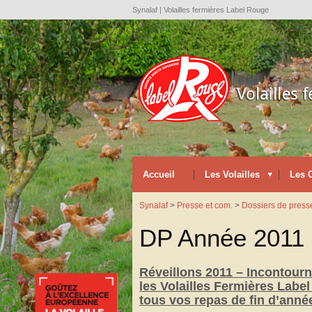
Synalaf | Volailles fermières Label Rouge
Accueil
Les Volailles
Les 
Synalaf
>
Presse et com.
>
Dossiers de press
DP Année 2011
Réveillons 2011 – Incontourn
les Volailles Fermières Labe
tous vos repas de fin d’anné