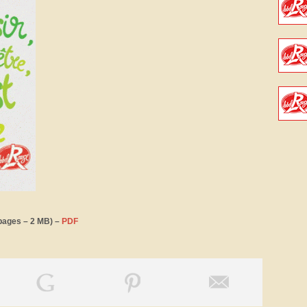
 pages – 2 MB) –
PDF