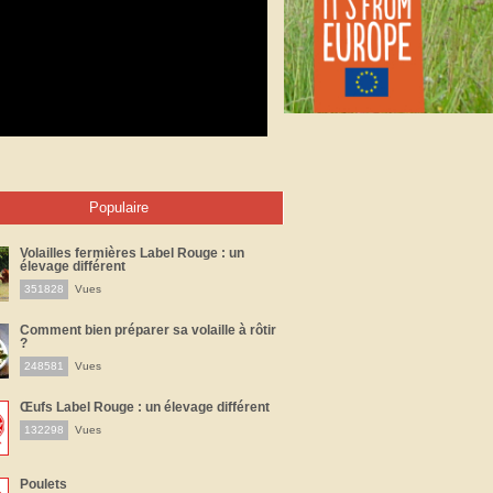
Populaire
Volailles fermières Label Rouge : un
élevage différent
351828
Vues
Comment bien préparer sa volaille à rôtir
?
248581
Vues
Œufs Label Rouge : un élevage différent
132298
Vues
Poulets