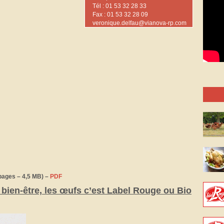
Tél : 01 53 32 28 33
Fax : 01 53 32 28 09
veronique.delfau@vianova-rp.com
pages – 4,5 MB) –
PDF
e bien-être, les œufs c’est Label Rouge ou Bio