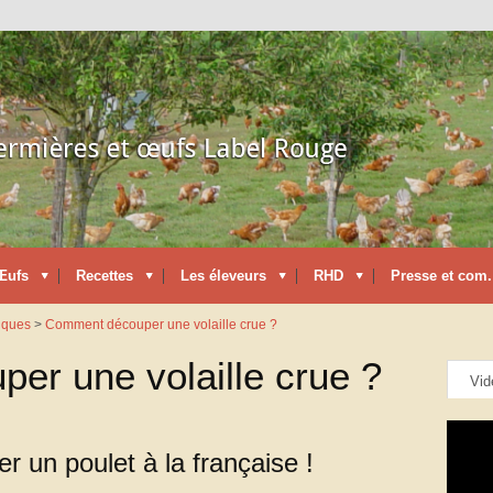
Œufs
Recettes
Les éleveurs
RHD
Presse et com.
tiques
>
Comment découper une volaille crue ?
r une volaille crue ?
Vid
un poulet à la française !