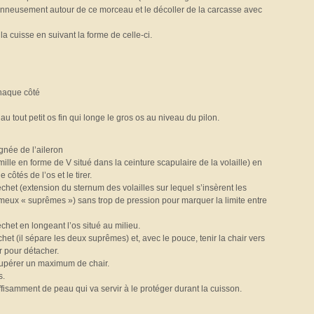
ionneusement autour de ce morceau et le décoller de la carcasse avec
la cuisse en suivant la forme de celle-ci.
chaque côté
n au tout petit os fin qui longe le gros os au niveau du pilon.
ignée de l’aileron
amille en forme de V situé dans la ceinture scapulaire de la volaille) en
ôtés de l’os et le tirer.
chet (extension du sternum des volailles sur lequel s’insèrent les
ameux « suprêmes ») sans trop de pression pour marquer la limite entre
chet en longeant l’os situé au milieu.
het (il sépare les deux suprêmes) et, avec le pouce, tenir la chair vers
r pour détacher.
écupérer un maximum de chair.
s.
isamment de peau qui va servir à le protéger durant la cuisson.