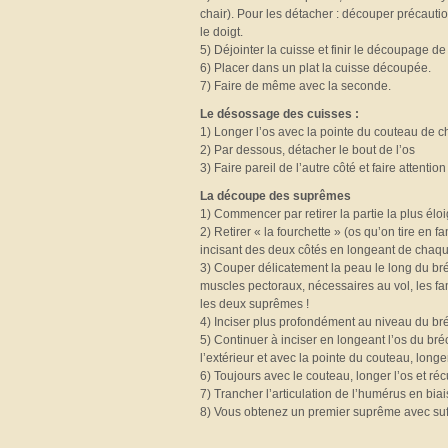
chair). Pour les détacher : découper précaut
le doigt.
5) Déjointer la cuisse et finir le découpage de 
6) Placer dans un plat la cuisse découpée.
7) Faire de même avec la seconde.
Le désossage des cuisses :
1) Longer l’os avec la pointe du couteau de 
2) Par dessous, détacher le bout de l’os
3) Faire pareil de l’autre côté et faire attentio
La découpe des suprêmes
1) Commencer par retirer la partie la plus élo
2) Retirer « la fourchette » (os qu’on tire en f
incisant des deux côtés en longeant de chaque c
3) Couper délicatement la peau le long du bré
muscles pectoraux, nécessaires au vol, les f
les deux suprêmes !
4) Inciser plus profondément au niveau du bré
5) Continuer à inciser en longeant l’os du bréc
l’extérieur et avec la pointe du couteau, longe
6) Toujours avec le couteau, longer l’os et r
7) Trancher l’articulation de l’humérus en biai
8) Vous obtenez un premier suprême avec suff