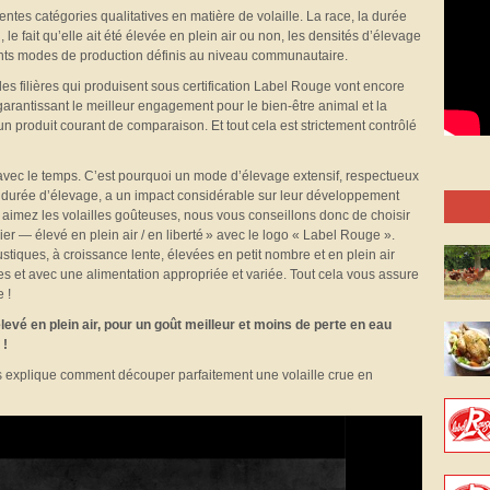
tes catégories qualitatives en matière de volaille. La race, la durée
le fait qu’elle ait été élevée en plein air ou non, les densités d’élevage
érents modes de production définis au niveau communautaire.
s filières qui produisent sous certification Label Rouge vont encore
garantissant le meilleur engagement pour le bien-être animal et la
un produit courant de comparaison. Et tout cela est strictement contrôlé
avec le temps. C’est pourquoi un mode d’élevage extensif, respectueux
durée d’élevage, a un impact considérable sur leur développement
s aimez les volailles goûteuses, nous vous conseillons donc de choisir
mier — élevé en plein air / en liberté » avec le logo « Label Rouge ».
ustiques, à croissance lente, élevées en petit nombre et en plein air
es et avec une alimentation appropriée et variée. Tout cela vous assure
 !
evé en plein air, pour un goût meilleur et moins de perte en eau
 !
ous explique comment découper parfaitement une volaille crue en