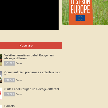
Populaire
Volailles fermières Label Rouge : un
élevage différent
351782
Vues
Comment bien préparer sa volaille à rôtir
?
248543
Vues
Œufs Label Rouge : un élevage différent
132265
Vues
Poulets