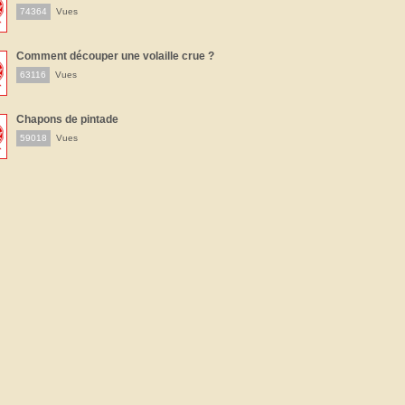
74364
Vues
Comment découper une volaille crue ?
63116
Vues
Chapons de pintade
59018
Vues