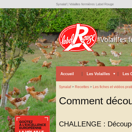
Synalaf | Volailles fermières Label Rouge
Accueil
Les Volailles
Les 
Synalaf
>
Recettes
>
Les fiches et vidéos pra
Comment découpe
CHALLENGE : Découper 