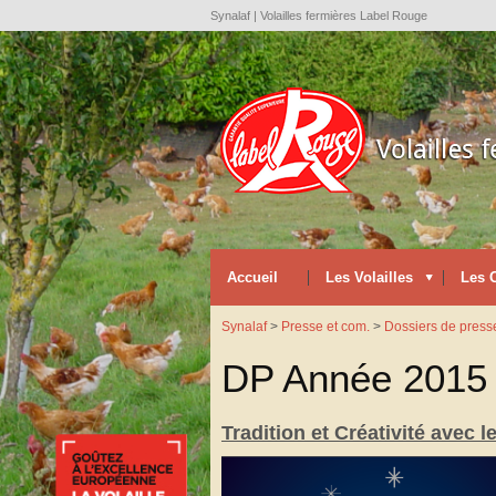
Synalaf | Volailles fermières Label Rouge
Accueil
Les Volailles
Les 
Synalaf
>
Presse et com.
>
Dossiers de press
DP Année 2015
Tradition et Créativité avec 