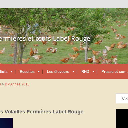
Œufs
Recettes
Les éleveurs
RHD
Presse et com.
e
>
DP Année 2015
Vid
les Volailles Fermières Label Rouge