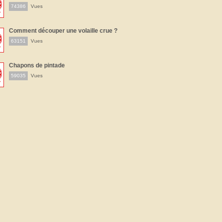
74386
Vues
Comment découper une volaille crue ?
63151
Vues
Chapons de pintade
59035
Vues