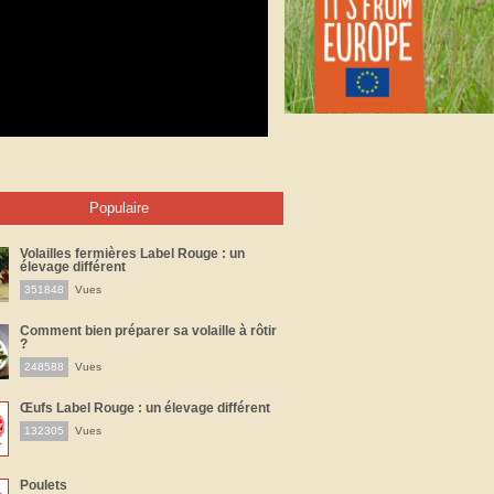
Populaire
Volailles fermières Label Rouge : un
élevage différent
351848
Vues
Comment bien préparer sa volaille à rôtir
?
248588
Vues
Œufs Label Rouge : un élevage différent
132305
Vues
Poulets