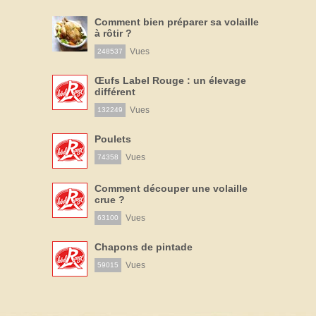
Comment bien préparer sa volaille
à rôtir ?
Vues
248537
Œufs Label Rouge : un élevage
différent
Vues
132249
Poulets
Vues
74358
Comment découper une volaille
crue ?
Vues
63100
Chapons de pintade
Vues
59015