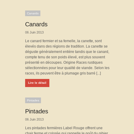
Canards
Canards
06 Juin 2013
Le canard fermier et sa femelle, la canette, sont
élevés dans des régions de tradition. La canette se
déguste généralement entière tandis que le canard,
compte tenu de son poids élevé, est plus souvent
présenté en découpes. Origine Races rustiques
sélectionnées pour leur qualité de viande. Selon les
races, ils peuvent être à plumage gris barré [...]
Lire le détail
Pintades
Pintades
06 Juin 2013
Les pintades fermières Label Rouge offrent une
chair ferme et colorée qui rappelle le goût du gibier.