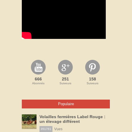
666
251
158
Abonnés
Suiveurs
Suiveurs
Populaire
Volailles fermières Label Rouge :
un élevage différent
Vues
351761