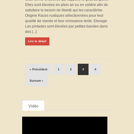
Elles sont élevées en plein air ou en volière afin de
satisfaire le besoin de liberté qui les caractérise.
Origine Races rustiques sélectionnées pour leur
qualité de viande et leur croissance lente. Elevage
Les pintades sont élevées par petites bandes dans
des [...]
Lire le détail
« Précédent
1
2
3
4
Suivant »
Vidéo