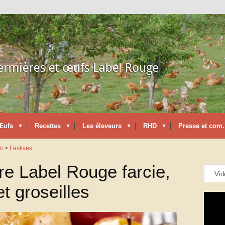
Œufs
Recettes
Les éleveurs
RHD
Presse et com.
on
>
Festives
re Label Rouge farcie,
Vid
t groseilles