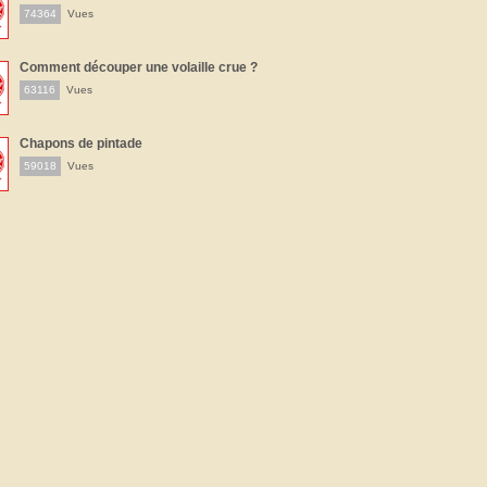
74364
Vues
Comment découper une volaille crue ?
63116
Vues
Chapons de pintade
59018
Vues