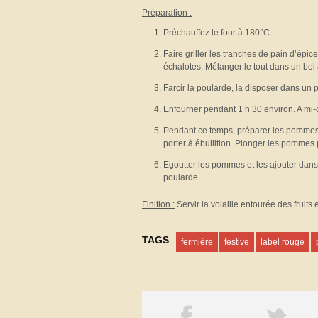
Préparation :
Préchauffez le four à 180°C.
Faire griller les tranches de pain d’épic
échalotes. Mélanger le tout dans un bol av
Farcir la poularde, la disposer dans un pl
Enfourner pendant 1 h 30 environ. A mi-c
Pendant ce temps, préparer les pommes : 
porter à ébullition. Plonger les pommes 
Egoutter les pommes et les ajouter dans l
poularde.
Finition :
Servir la volaille entourée des fruits 
TAGS
fermière
festive
label rouge