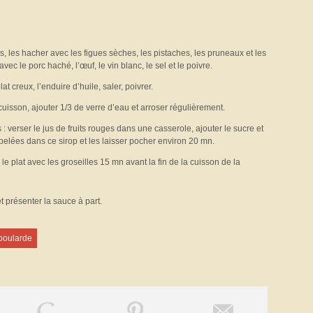
es, les hacher avec les figues sèches, les pistaches, les pruneaux et les
ec le porc haché, l’œuf, le vin blanc, le sel et le poivre.
at creux, l’enduire d’huile, saler, poivrer.
uisson, ajouter 1/3 de verre d’eau et arroser régulièrement.
verser le jus de fruits rouges dans une casserole, ajouter le sucre et
pelées dans ce sirop et les laisser pocher environ 20 mn.
e plat avec les groseilles 15 mn avant la fin de la cuisson de la
et présenter la sauce à part.
poularde