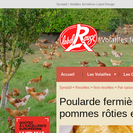
Synalaf | Volailles fermières Label Rouge
Accueil
Les Volailles
Les 
Synalaf
>
Recettes
>
Nos recettes
>
Par sais
Poularde fermiè
pommes rôties e