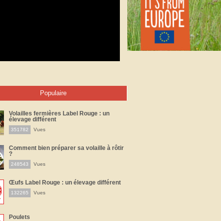
Populaire
Volailles fermières Label Rouge : un
élevage différent
351782
Vues
Comment bien préparer sa volaille à rôtir
?
248543
Vues
Œufs Label Rouge : un élevage différent
132265
Vues
Poulets