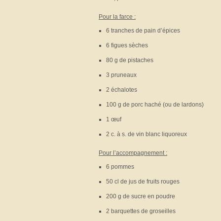
Pour la farce :
6 tranches de pain d’épices
6 figues sèches
80 g de pistaches
3 pruneaux
2 échalotes
100 g de porc haché (ou de lardons)
1 œuf
2 c. à s. de vin blanc liquoreux
Pour l’accompagnement :
6 pommes
50 cl de jus de fruits rouges
200 g de sucre en poudre
2 barquettes de groseilles