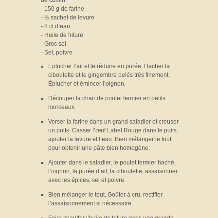
- 150 g de farine
- ½ sachet de levure
- 8 cl d’eau
- Huile de friture
- Gros sel
- Sel, poivre
Eplucher l’ail et le réduire en purée. Hacher la
ciboulette et le gingembre pelés très finement.
Éplucher et émincer l’oignon.
Découper la chair de poulet fermier en petits
morceaux.
Verser la farine dans un grand saladier et creuser
un puits. Casser l’œuf Label Rouge dans le puits ;
ajouter la levure et l’eau. Bien mélanger le tout
pour obtenir une pâte bien homogène.
Ajouter dans le saladier, le poulet fermier haché,
l’oignon, la purée d’ail, la ciboulette, assaisonner
avec les épices, sel et poivre.
Bien mélanger le tout. Goûter à cru, rectifier
l’assaisonnement si nécessaire.
Faire chauffer l’huile de friture dans une grande