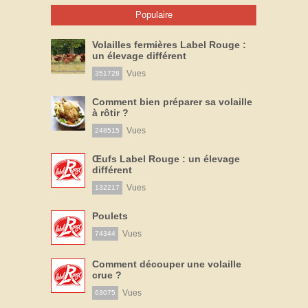
Populaire
Volailles fermières Label Rouge :
un élevage différent
Vues
351728
Comment bien préparer sa volaille
à rôtir ?
Vues
248515
Œufs Label Rouge : un élevage
différent
Vues
132217
Poulets
Vues
74344
Comment découper une volaille
crue ?
Vues
63075