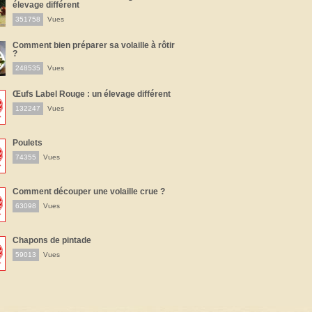
élevage différent
351758
Vues
Comment bien préparer sa volaille à rôtir
?
248535
Vues
Œufs Label Rouge : un élevage différent
132247
Vues
Poulets
74355
Vues
Comment découper une volaille crue ?
63098
Vues
Chapons de pintade
59013
Vues