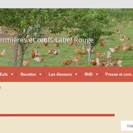
Œufs
Recettes
Les éleveurs
RHD
Presse et com.
e
Vid