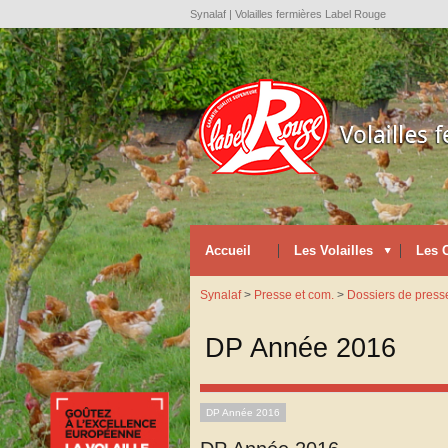
Synalaf | Volailles fermières Label Rouge
Accueil
Les Volailles
Les 
Synalaf
>
Presse et com.
>
Dossiers de press
DP Année 2016
DP Année 2016