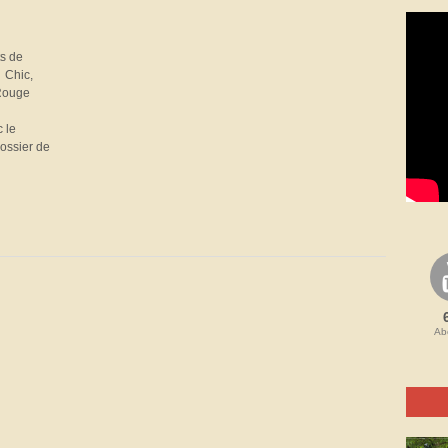
ts de
 Chic,
 Rouge
 le
ossier de
Ab