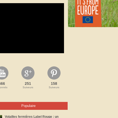
666
251
158
onnés
Suiveurs
Suiveurs
Populaire
Volailles fermières Label Rouge : un