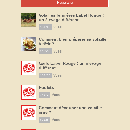
Populaire
Volailles fermières Label Rouge :
un élevage différent
Vues
351798
Comment bien préparer sa volaille
à rôtir ?
Vues
248558
Œufs Label Rouge : un élevage
différent
Vues
132275
Poulets
Vues
74372
Comment découper une volaille
crue ?
Vues
63125