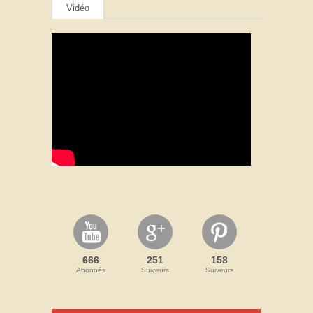
Vidéo
666
251
158
Abonnés
Suiveurs
Suiveurs