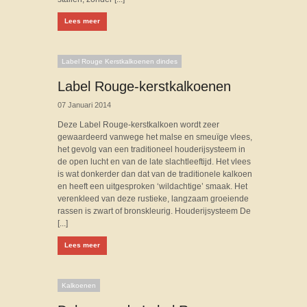
Lees meer
Label Rouge Kerstkalkoenen dindes
Label Rouge-kerstkalkoenen
07 Januari 2014
Deze Label Rouge-kerstkalkoen wordt zeer
gewaardeerd vanwege het malse en smeuïge vlees,
het gevolg van een traditioneel houderijsysteem in
de open lucht en van de late slachtleeftijd. Het vlees
is wat donkerder dan dat van de traditionele kalkoen
en heeft een uitgesproken ‘wildachtige’ smaak. Het
verenkleed van deze rustieke, langzaam groeiende
rassen is zwart of bronskleurig. Houderijsysteem De
[...]
Lees meer
Kalkoenen