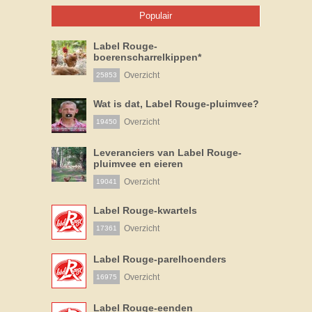
Populair
Label Rouge-
boerenscharrelkippen*
Overzicht
25853
Wat is dat, Label Rouge-pluimvee?
Overzicht
19450
Leveranciers van Label Rouge-
pluimvee en eieren
Overzicht
19041
Label Rouge-kwartels
Overzicht
17361
Label Rouge-parelhoenders
Overzicht
16975
Label Rouge-eenden