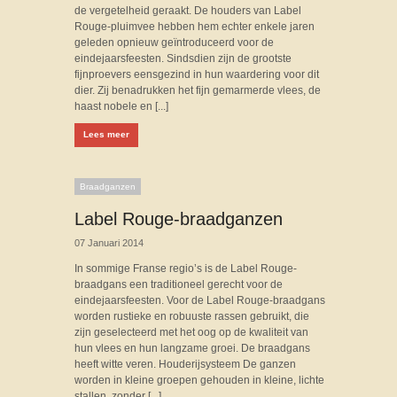
de vergetelheid geraakt. De houders van Label
Rouge-pluimvee hebben hem echter enkele jaren
geleden opnieuw geïntroduceerd voor de
eindejaarsfeesten. Sindsdien zijn de grootste
fijnproevers eensgezind in hun waardering voor dit
dier. Zij benadrukken het fijn gemarmerde vlees, de
haast nobele en [...]
Lees meer
Braadganzen
Label Rouge-braadganzen
07 Januari 2014
In sommige Franse regio’s is de Label Rouge-
braadgans een traditioneel gerecht voor de
eindejaarsfeesten. Voor de Label Rouge-braadgans
worden rustieke en robuuste rassen gebruikt, die
zijn geselecteerd met het oog op de kwaliteit van
hun vlees en hun langzame groei. De braadgans
heeft witte veren. Houderijsysteem De ganzen
worden in kleine groepen gehouden in kleine, lichte
stallen, zonder [...]