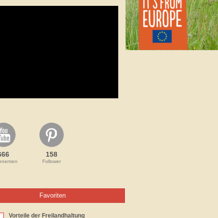
666
158
nnenten
Follower
Favoriten
Vorteile der Freilandhaltung