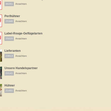
30261
Ansichten
Perlhühner
25346
Ansichten
Label-Rouge-Geflügelarten
25020
Ansichten
Lieferanten
23813
Ansichten
Unsere Handelspartner
23141
Ansichten
Hühner
21491
Ansichten