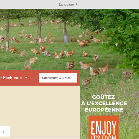
Language
r Fachleute
eo