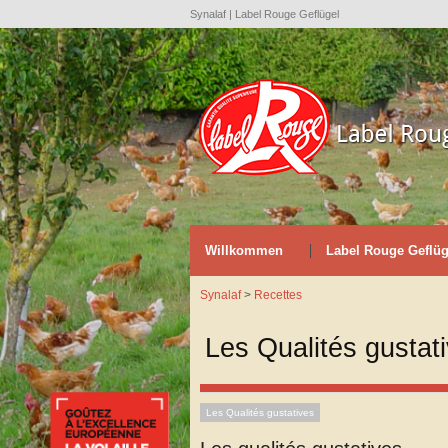
Synalaf | Label Rouge Geflügel
Willkommen
Label Rouge Geflüg
Synalaf
>
Recettes
Les Qualités gustat
Les Qualités gustatives