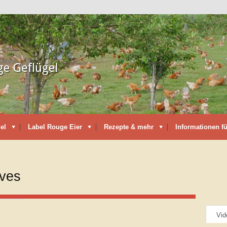
el
Label Rouge Eier
Rezepte & mehr
Informationen fü
ives
Vid