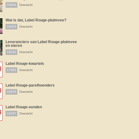
25854
Overzicht
Wat is dat, Label Rouge-pluimvee?
19453
Overzicht
Leveranciers van Label Rouge-pluimvee
en eieren
19042
Overzicht
Label Rouge-kwartels
17363
Overzicht
Label Rouge-parelhoenders
16978
Overzicht
Label Rouge-eenden
16297
Overzicht