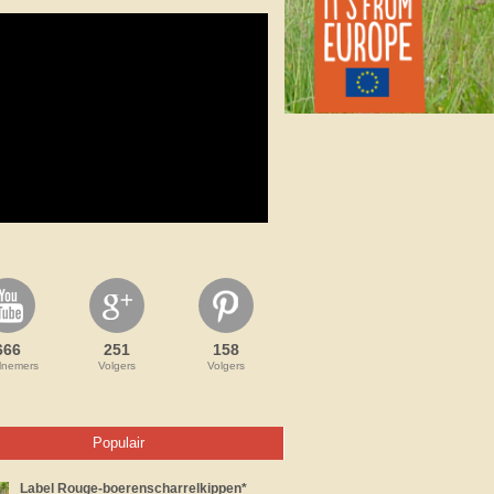
666
251
158
lnemers
Volgers
Volgers
Populair
Label Rouge-boerenscharrelkippen*