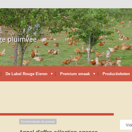
De Label Rouge Eieren
Premium smaak
Productieketen
Communiqués de presse
Vid