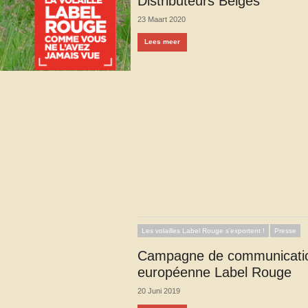
Distributeurs Belges
23 Maart 2020
Lees meer
Les volailles Label Rouge s'exportent !
Presse
Campagne de communicati
européenne Label Rouge
20 Juni 2019