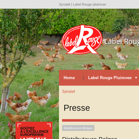
Synalaf | Label Rouge pluimvee
Home
Label Rouge Pluimvee
Synalaf
Presse
Distributeurs Belges