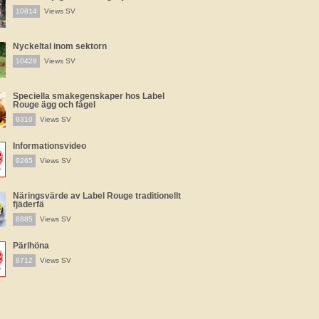
10814
Views SV
Nyckeltal inom sektorn
10428
Views SV
Speciella smakegenskaper hos Label
Rouge ägg och fågel
9310
Views SV
Informationsvideo
9265
Views SV
Näringsvärde av Label Rouge traditionellt
fjäderfä
8885
Views SV
Pärlhöna
8712
Views SV