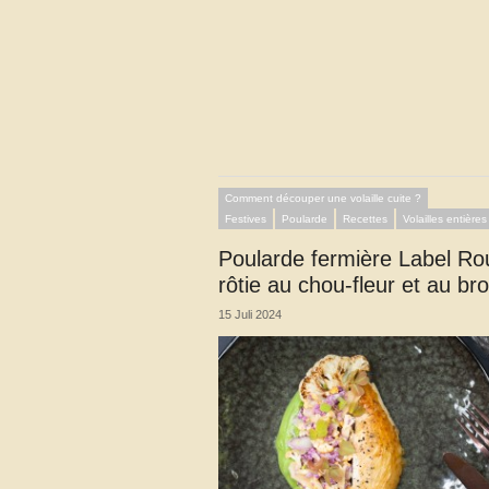
Comment découper une volaille cuite ?
Festives
Poularde
Recettes
Volailles entières
Poularde fermière Label R
rôtie au chou-fleur et au bro
15 Juli 2024