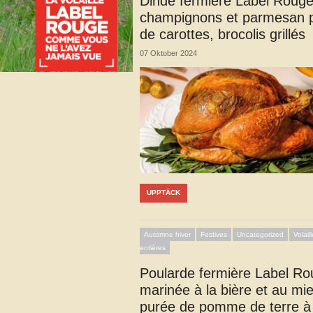
Dinde fermière Label Roug
champignons et parmesan 
de carottes, brocolis grillés
07 Oktober 2024
UPPTÄCK
Automne hiver
Festives
Uncategorized
Volail
entières
Poularde fermière Label R
marinée à la bière et au mie
purée de pomme de terre à 