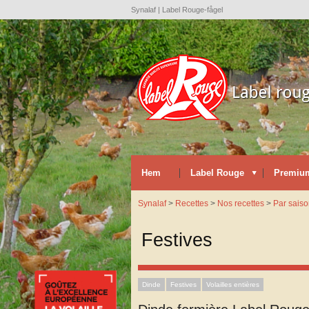
Synalaf | Label Rouge-fågel
Hem
Label Rouge
Premiu
Synalaf
>
Recettes
>
Nos recettes
>
Par sais
Festives
Dinde
Festives
Volailles entières