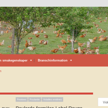
m smakegenskaper
Branschinformation
on
Festives
Poularde
Volailles entières
Vid