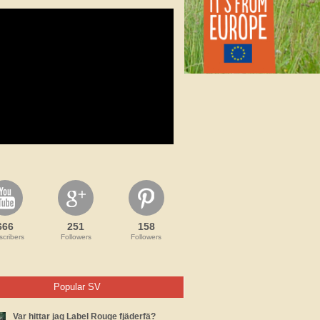
666
251
158
cribers
Followers
Followers
Popular SV
Var hittar jag Label Rouge fjäderfä?