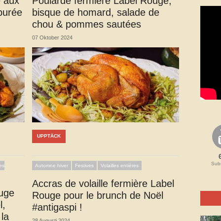
e aux
Poularde fermière Label Rouge,
purée
bisque de homard, salade de
chou & pommes sautées
07 Oktober 2024
UPPTÄCK
Subs
les
Automne hiver
Festives
Volailles entières
Accras de volaille fermière Label
ouge
Rouge pour le brunch de Noël
l,
#antigaspi !
la
28 Augusti 2024