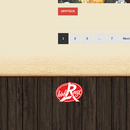
UPPTÄCK
1
2
3
…
7
Next