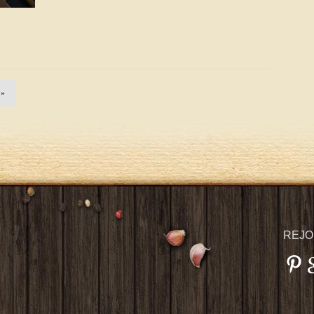
 »
REJO