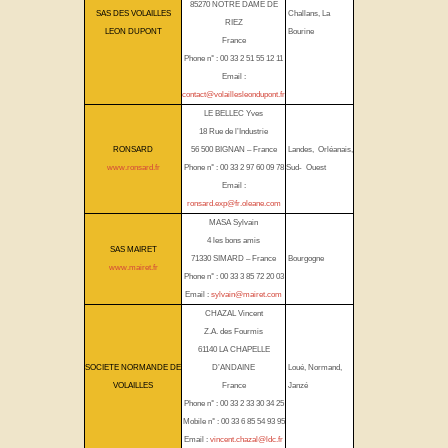
85270 NOTRE DAME DE
SAS DES VOLAILLES
Challans, La
RIEZ
LEON DUPONT
Bourine
France
Phone n° : 00 33 2 51 55 12 11
Email :
contact@volaillesleondupont.fr
LE BELLEC Yves
18 Rue de l’Industrie
RONSARD
56 500 BIGNAN – France
Landes, Orléanais,
www.ronsard.fr
Phone n° : 00 33 2 97 60 09 78
Sud- Ouest
Email :
ronsard.exp@fr.oleane.com
MASA Sylvain
4 les bons amis
SAS MAIRET
71330 SIMARD – France
Bourgogne
www.mairet.fr
Phone n° : 00 33 3 85 72 20 03
Email :
sylvain@mairet.com
CHAZAL Vincent
Z.A. des Fourmis
61140 LA CHAPELLE
SOCIETE NORMANDE DE
D’ANDAINE
Loué, Normand,
VOLAILLES
France
Janzé
Phone n° : 00 33 2 33 30 34 25
Mobile n° : 00 33 6 85 54 93 95
Email :
vincent.chazal@ldc.fr