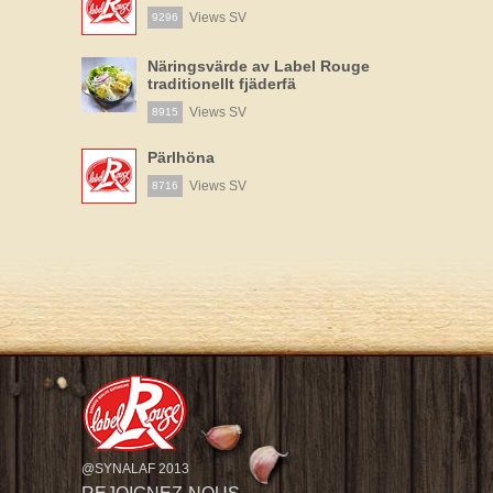
Views SV
9296
Näringsvärde av Label Rouge
traditionellt fjäderfä
Views SV
8915
Pärlhöna
Views SV
8716
@SYNALAF 2013