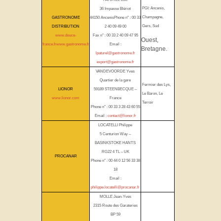
PGI: Ancenis,
36 Impasse Blériot
Champagne,
GASTRONOME
44150 AncenisPhone n° : 00 33
Gers, Sud
DISTRIBUTION
2 40 09 49 00
www.douce-
Fax n° : 00 33 2 40 09 47 95
Ouest,
france.fr
www.gastronome.fr
Email :
Bretagne.
lpaturel@gastronome.fr
export@gastronome.fr
VANDEVOORDE Yves
Quartier de la gare
Fermier des Lys,
LIONOR
59189 STEENBECQUE –
Le Baron, Le
www.lionor.com
France
Terroir
Phone n° : 00 33 3 28 43 60 55
Email :
contact@lionor.fr
LOCATELLI Philippe
5 Centurion Way –
BASINKSTOKE HANTS
RG22 4 TL – UK
PROCANAR
Phone n° : 00 44 0 12 56 33 38
18
Email :
philippe.locatelli@procanar.fr
MOLLE Jean-Yves
2315 Route des Garateries
BP 59