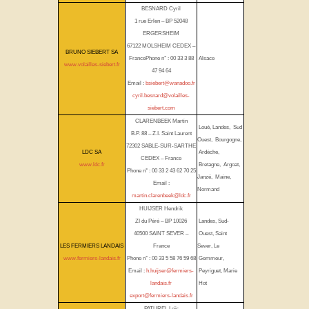
BESNARD Cyril
1 rue Erlen – BP 52048
ERGERSHEIM
67122 MOLSHEIM CEDEX –
BRUNO SIEBERT SA
FrancePhone n° : 00 33 3 88
Alsace
www.volailles-siebert.fr
47 94 64
Email :
bsiebert@wanadoo.fr
cyril.besnard@volailles-
siebert.com
CLARENBEEK Martin
Loué, Landes, Sud
B.P. 88 – Z.I. Saint Laurent
Ouest, Bourgogne,
72302 SABLE-SUR-SARTHE
LDC SA
Ardèche,
CEDEX – France
www.ldc.fr
Bretagne, Argoat,
Phone n° : 00 33 2 43 62 70 25
Janzé, Maine,
Email :
Normand
martin.clarenbeek@ldc.fr
HUIJSER Hendrik
ZI du Péré – BP 10026
Landes, Sud-
40500 SAINT SEVER –
Ouest, Saint
LES FERMIERS LANDAIS
France
Sever, Le
www.fermiers-landais.fr
Phone n° : 00 33 5 58 76 59 68
Gemmeur,
Email :
h.huijser@fermiers-
Peyriguet, Marie
landais.fr
Hot
export@fermiers-landais.fr
PATUREL Loïc