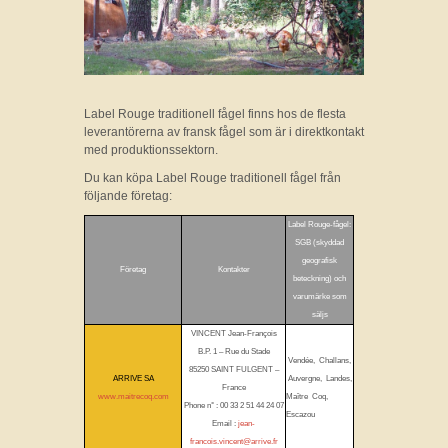
Label Rouge traditionell fågel finns hos de flesta
leverantörerna av fransk fågel som är i direktkontakt
med produktionssektorn.
Du kan köpa Label Rouge traditionell fågel från
följande företag:
Label Rouge-fågel:
SGB (skyddad
geografisk
Företag
Kontakter
beteckning) och
varumärke som
säljs
VINCENT Jean-François
B.P. 1 – Rue du Stade
Vendée, Challans,
85250 SAINT FULGENT –
ARRIVE SA
Auvergne, Landes,
France
www.maitrecoq.com
Maître Coq,
Phone n° : 00 33 2 51 44 24 07
Escazou
Email :
jean-
francois.vincent@arrive.fr