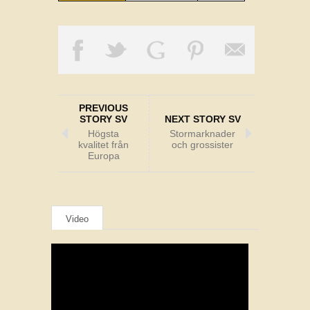
PREVIOUS
STORY SV
NEXT STORY SV
Högsta
Stormarknader
kvalitet från
och grossister
Europa
Video