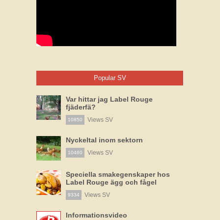
Popular SV
Var hittar jag Label Rouge
fjäderfä?
Views SV
10850
Nyckeltal inom sektorn
Views SV
10460
Speciella smakegenskaper hos
Label Rouge ägg och fågel
Views SV
9334
Informationsvideo