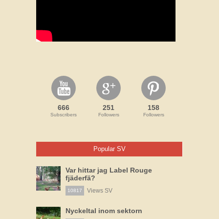
666
251
158
Subscribers
Followers
Followers
Popular SV
Var hittar jag Label Rouge
fjäderfä?
Views SV
10817
Nyckeltal inom sektorn