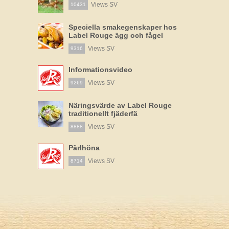
Views SV
10431
Speciella smakegenskaper hos
Label Rouge ägg och fågel
Views SV
9316
Informationsvideo
Views SV
9269
Näringsvärde av Label Rouge
traditionellt fjäderfä
Views SV
8888
Pärlhöna
Views SV
8714