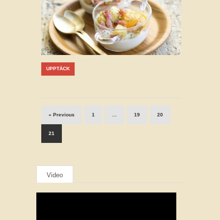
UPPTÄCK
« Previous
1
…
19
20
21
Video