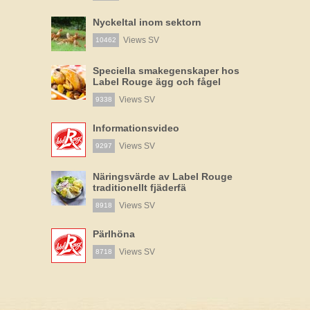
Nyckeltal inom sektorn
Views SV
10462
Speciella smakegenskaper hos
Label Rouge ägg och fågel
Views SV
9338
Informationsvideo
Views SV
9297
Näringsvärde av Label Rouge
traditionellt fjäderfä
Views SV
8918
Pärlhöna
Views SV
8718