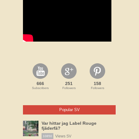
666
251
158
Subscribers
Followers
Followers
Popular SV
Var hittar jag Label Rouge
fjäderfä?
Views SV
10850